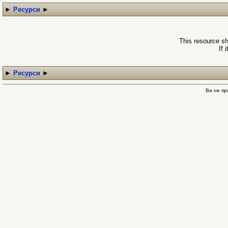
►
Ресурси
►
This resource sh
If 
►
Ресурси
►
Ви не пр