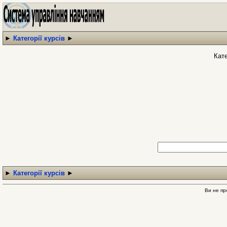
►
Категорії курсів
►
Кате
►
Категорії курсів
►
Ви не пр