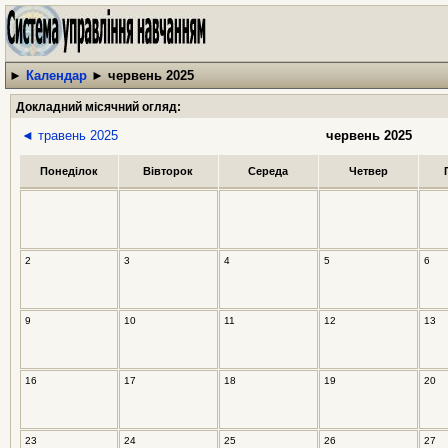
►
Календар
►
червень 2025
Докладний місячний огляд:
◄ травень 2025
червень 2025
Понеділок
Вівторок
Середа
Четвер
2
3
4
5
6
9
10
11
12
13
16
17
18
19
20
23
24
25
26
27