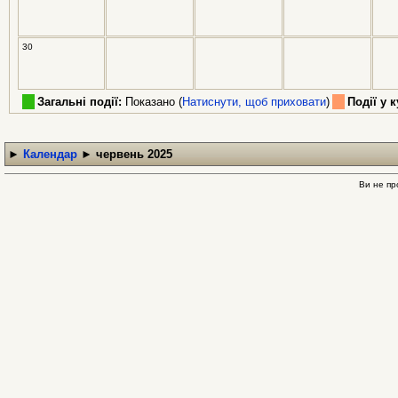
30
Загальні події:
Показано (
Натиснути, щоб приховати
)
Події у к
►
Календар
►
червень 2025
Ви не пр