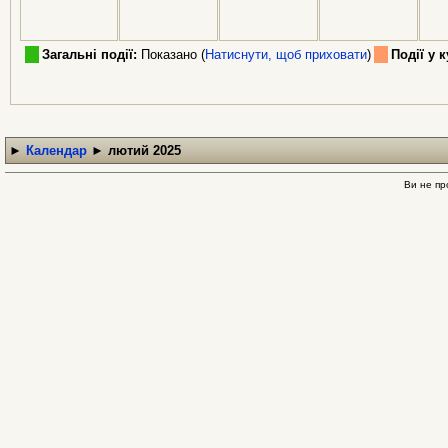
Загальні події:
Показано (
Натиснути, щоб приховати
)
Події у к
►
Календар
►
лютий 2025
Ви не пр