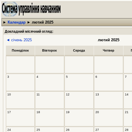
►
Календар
►
лютий 2025
Докладний місячний огляд:
◄ січень 2025
лютий 2025
Понеділок
Вівторок
Середа
Четвер
3
4
5
6
7
10
11
12
13
14
17
18
19
20
21
24
25
26
27
28