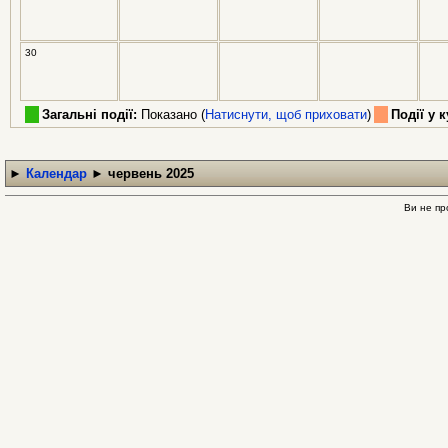
30
Загальні події:
Показано (
Натиснути, щоб приховати
)
Події у к
►
Календар
►
червень 2025
Ви не пр