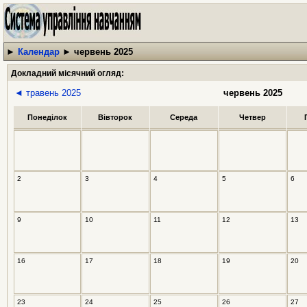
►
Календар
►
червень 2025
Докладний місячний огляд:
◄ травень 2025
червень 2025
Понеділок
Вівторок
Середа
Четвер
2
3
4
5
6
9
10
11
12
13
16
17
18
19
20
23
24
25
26
27